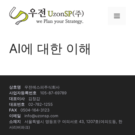
컨
텐
메
츠
로
뉴
건
너
AI에 대한 이해
뛰
기
상호명
우전에스피주식회사
사업자등록번호
105-87-69789
대표이사
김창갑
대표번호
02-782-1255
FAX
0504-164-3123
이메일
info@uzonsp.com
소재지
서울특별시 영등포구 여의서로 43, 1207호(여의도동, 한
서리버파크)