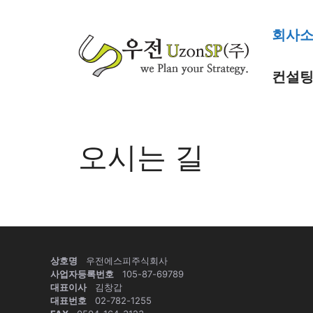
컨
텐
회사
츠
로
컨설팅
건
너
뛰
기
오시는 길
상호명
우전에스피주식회사
사업자등록번호
105-87-69789
대표이사
김창갑
대표번호
02-782-1255