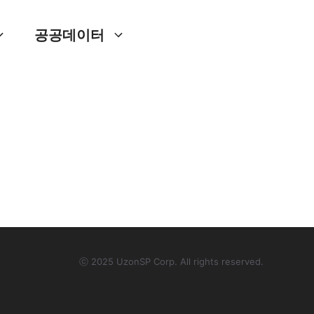
공공데이터
ⓒ 2025 UzonSP Corp. All rights reserved.