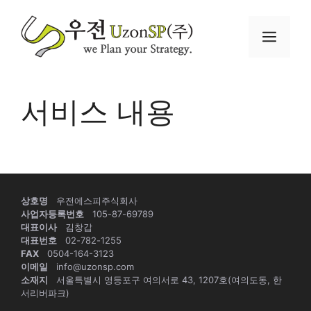
컨
텐
메
츠
로
뉴
건
너
서비스 내용
뛰
기
상호명
우전에스피주식회사
사업자등록번호
105-87-69789
대표이사
김창갑
대표번호
02-782-1255
FAX
0504-164-3123
이메일
info@uzonsp.com
소재지
서울특별시 영등포구 여의서로 43, 1207호(여의도동, 한
서리버파크)